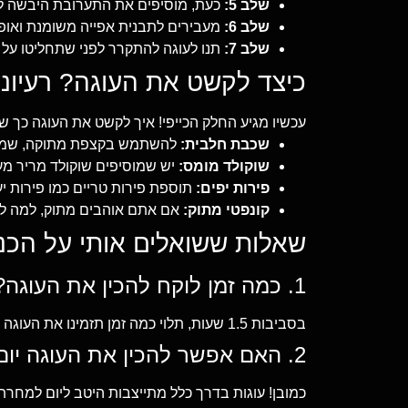
שלב 5:
כעת, מוסיפים את התערובת היבשה ל
שלב 6:
מעבירים לתבנית אפייה משומנת ואופים במשך 30-35 דקות, או עד 
שלב 7:
תנו לעוגה להתקרר לפני שתחליטו על 
כיצד לקשט את העוגה? רעיונו
עכשיו מגיע החלק הכייפי! איך לקשט את העוגה כך 
שכבת חלבית:
להשתמש בקצפת מתוקה, שמנת 
שוקולד מומס:
יש שמוסיפים שוקולד מריר מעל
פירות יפים:
תוספת פירות טריים כמו פירות יער,
קונפטי מתוק:
אם אתם אוהבים מתוק, למה לא ל
שאלות ששואלים אותי על הכנת
1. כמה זמן לוקח להכין את העוגה?
בסביבות 1.5 שעות, תלוי כמה זמן תזמינו את העוגה להקפיא!
2. האם אפשר להכין את העוגה יום לפני יום ההולדת?
כמובן! עוגות בדרך כלל מתייצבות היטב ליום למחרת, ול