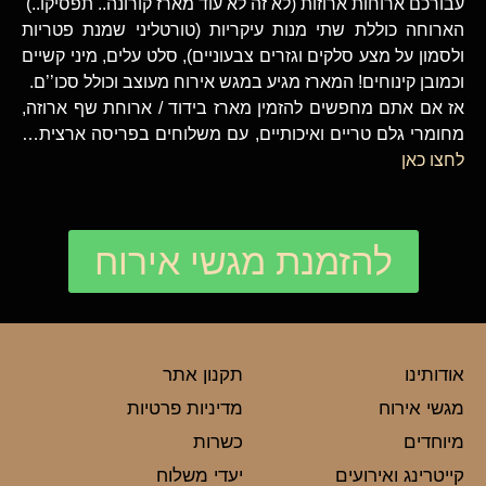
עבורכם ארוחות ארוזות (לא זה לא עוד מארז קורונה.. תפסיקו..)
הארוחה כוללת שתי מנות עיקריות (טורטליני שמנת פטריות
ולסמון על מצע סלקים וגזרים צבעוניים), סלט עלים, מיני קשיים
וכמובן קינוחים! המארז מגיע במגש אירוח מעוצב וכולל סכו’’ם.
אז אם אתם מחפשים להזמין מארז בידוד / ארוחת שף ארוזה,
מחומרי גלם טריים ואיכותיים, עם משלוחים בפריסה ארצית…
לחצו כאן
להזמנת מגשי אירוח
אודותינו
תקנון אתר
מגשי אירוח
מדיניות פרטיות
מיוחדים
כשרות
קייטרינג ואירועים
יעדי משלוח