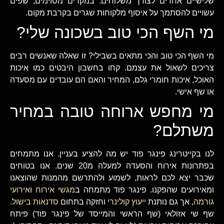
שלישיים אחרים לצורך משלוחים. במקרים מסוימים, שפים
עשויים להסתמך על איסוף מלקוחות שגרים בקרבת מקום.
מי השף הכי טוב בשכונה שלי?
מי השף הכי טוב והכי מתאים בשבילי? זו שאלה שאנשים רבים
צריכים לשאול את עצמם. קחו בחשבון היבטים כמו איכות
האוכל, איכות חומרי גלם, המחיר והאם הם עובדים עם מסעדה
או שף אישי.
מי מחפש ארוחה טובה במחיר
משתלם?
לנו בקייטרינג פינגר פוד יש מה להציע בעניין. אנו מתמחים
בפתרונות אירוח והסעדה למעלה מ20 שנים. אנו בטוחים
שכבר יצא לכם לראות, לשמוע ולהתרשם מהמנות שהוצאנו
ומאירועים שהפקנו. פינגר פוד מתמחה ב
מגשי אירוח
ו
אירועי
גורמה
, אך גם נותנת
ייעוץ קולינרי
וחזקה בתחום
סדנאות בישול
.
שף שי אזולאי (שף הראשי והמייסד של פינגר פוד) פיתח