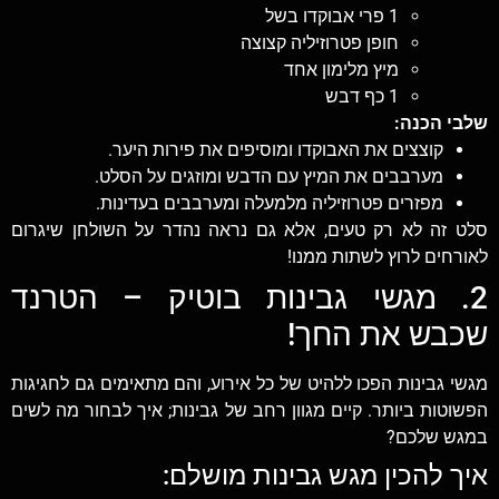
1 פרי אבוקדו בשל
חופן פטרוזיליה קצוצה
מיץ מלימון אחד
1 כף דבש
שלבי הכנה:
קוצצים את האבוקדו ומוסיפים את פירות היער.
מערבבים את המיץ עם הדבש ומוזגים על הסלט.
מפזרים פטרוזיליה מלמעלה ומערבבים בעדינות.
סלט זה לא רק טעים, אלא גם נראה נהדר על השולחן שיגרום
לאורחים לרוץ לשתות ממנו!
2. מגשי גבינות בוטיק – הטרנד
שכבש את החך!
מגשי גבינות הפכו ללהיט של כל אירוע, והם מתאימים גם לחגיגות
הפשוטות ביותר. קיים מגוון רחב של גבינות; איך לבחור מה לשים
במגש שלכם?
איך להכין מגש גבינות מושלם: