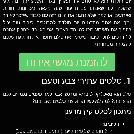
יום הולדת הוא לא סתם עוד תאריך בלוח השנה; זהו יום חגיגי
שמזכיר לנו שאנחנו עברנו עוד שנה מלאה בזכרונות, חוויות
ואירועים. אז למה שלא נחגוג את היום הזה עם כיבוד שייזכר לאורך
זמן? אם אתם מתכננים יום הולדת למבוגרים, כיבוד טוב יכול
להפוך את האירוע כולו למיוחד באמת. אני כאן כדי לחלוק אתכם
10 דרכים להכין כיבוד שיסעיר את כולם ויהפוך את החגיגה שלכם
להצלחה מסחררת!
להזמנת מגשי אירוח
1. סלטים עתירי צבע וטעם
סלט הוא מאכל קליל, בריא ומרגש. אבל כמה פעמים נגמרים לכם
הרעיונות? למה לא לשדרגו וליצור סלטים מעניינים?
מתכון לסלט קיץ מרענן
רכיבים:
2 חופים של פירות יער (תותים, דובדבנים, פטל)