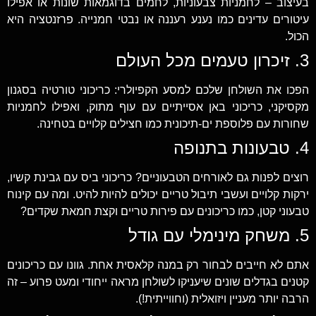
בעיצוב – לחמניות צבעוניות, לחמים בדוגמאות שונות או אפילו
עיטורים עדינים כמו נענע רעננה או נבטי חמנייה. פרזנטציה היא
הכול.
3. זיכרון טעמים מכל העולם
הפכו את השולחן שלכם למסע הקפיולרי: כריכוני טורטיה בסגנון
מקסיקני, כריכוני באן אסייתיים עם עוף מתוק, ואפילו לחמניות
שחורות עם פלוספת ים-תיכונית כמו חצילים קלויים בטחינה.
4. טבעונות בתנופה
רוצים לפנות גם לאורחים הטבעוניים? כריכוני ביס עם גבינת קשיו,
ירקות קלויים ועשבי תיבול טריים יכולים להיות להיט. ומה עם קינוח
טבעוני קטן, כמו כריכונים עם פירות טריים וקצת חמאת שקדים?
5. משחק מינימלי עם גודל
אתם לא חייבים לבחור רק במנה קלאסית אחת. גוונו עם כריכונים
קטנים בגדלים שונים שיעניקו לשולחן מראה ייחודי ומעט פרוע – זה
הרבה יותר מעניין ויזואלית (וחווייתית!).