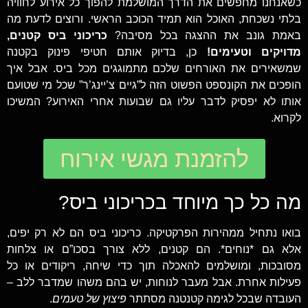
כשאנחנו מחפשים את הדרך המושלמת להפוך כל אירוע לחוויה
בלתי נשכחת, האוכל הוא תמיד הכוכב הראשי. ורוצים לדעת מה
באמת גונב את ההצגה בכל מסיבה?
כריכוני ביס קטנים,
מדויקים וטעימים!
כן, בדיוק אותם חטיפי פינוק בקטנה
שמשאירים את האורחים שלכם מתמוגגים מכל ביס. אבל איך
הופכים את הקונספט הפשוט הזה ל”גיים צ’יינג’ר” שכל מי שטועם
אותו לא יפסיק לדבר עליו גם שבועות אחרי האירוע? המשיכו
לקרוא.
להזמנת מגשי אירוח
מה כל כך מיוחד בכריכוני ביס?
בואו נתחיל ממהירות הפרקטיקה. כריכוני ביס הם לא רק יפים,
אלא גם *נוחים*. הם קטנים, ללא צורך בסכו”ם או צלחות
מסובכות, ומושלמים להאכלה תוך כדי שיחה, ריקודים או כל
פעילות אחרת. אבל מעבר לנוחות, יש בהם משהו שמדבר ללב –
העובדה שבכל לגימה קטנטנה מסתתר
פיצוץ של טעמים
.