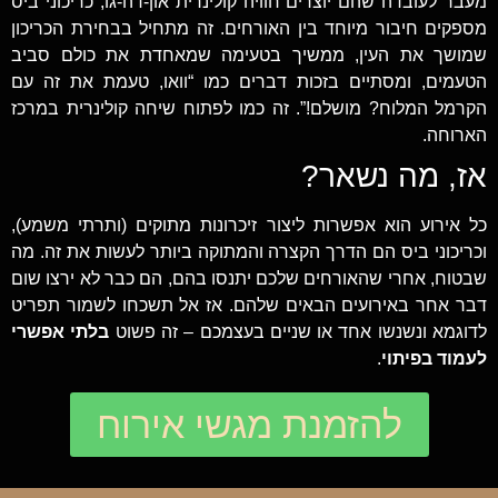
מעבר לעובדה שהם יוצרים חוויה קולינרית און-דה-גו, כריכוני ביס
מספקים חיבור מיוחד בין האורחים. זה מתחיל בבחירת הכריכון
שמושך את העין, ממשיך בטעימה שמאחדת את כולם סביב
הטעמים, ומסתיים בזכות דברים כמו “וואו, טעמת את זה עם
הקרמל המלוח? מושלם!”. זה כמו לפתוח שיחה קולינרית במרכז
הארוחה.
אז, מה נשאר?
כל אירוע הוא אפשרות ליצור זיכרונות מתוקים (ותרתי משמע),
וכריכוני ביס הם הדרך הקצרה והמתוקה ביותר לעשות את זה. מה
שבטוח, אחרי שהאורחים שלכם יתנסו בהם, הם כבר לא ירצו שום
דבר אחר באירועים הבאים שלהם. אז אל תשכחו לשמור תפריט
לדוגמא ונשנשו אחד או שניים בעצמכם – זה פשוט
בלתי אפשרי
לעמוד בפיתוי
.
להזמנת מגשי אירוח