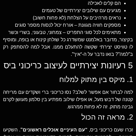
הם קלים לאכילה
מגיעים עם שילובים יצירתיים של טעמים
נראים מרהיבים על הצלחת (לא פחות חשוב)
מספקים חוויה מגוונת – אורח יכול לנסות מספר סוגים
מתאימים לכל סוגי התפריט – צמחוני, טבעוני, בשרי וכשר
בקיצור, מדובר באלמנט שמשדרג כל שולחן קינוח או בופה, ומוסיף
לו טוויסט יצירתי שקשה להתעלם ממנו. אבל למה להסתפק רק
ב”למה”? בואו נדבר על ה-“איך”.
5 רעיונות יצירתיים לעיצוב כריכוני ביס
1. מיקס בין מתוק למלוח
למה לבחור אם אפשר לשלב? נסו כריכוני ברי ושקדים עם מריחה
קטנה של דבש מעל, או אפילו שילוב מפתיע בין סלמון מעושן לקרם
גבינה מתוק. זה לא פחות ממרגש.
2. מראה זה הכול
זכרו שעם כריכוני ביס,
“עם העיניים אוכלים ראשונים”
. השקיעו