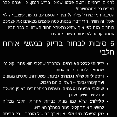
לחמים ריחניים ורוטב פסטו שמוכן ברגע הנכון. כן, אנחנו כבר
רעבים רק מהמחשבה!
הסיבה המרכזית להצלחה? מינוף הטעם עם נגיעות עיצוב. זה לא
אוכל, זה חוויה. הרי דברו בכנות, כמה פעמים מצאתם את עצמכם
בוחרים מנה לפי איך שהיא נראית? ההוד השרוניים כבר הבינו –
אסתטיקה זה לא פחות חשוב מהטעם.
5 סיבות לבחור בדיוק במגשי אירוח
חלבי
ידידותי לכלל האורחים:
מתברר שחלבי הוא פתרון קולינרי
שמתאים לרוב סוגי הדיאטות.
ורסטיליות שלא נגמרת:
גבינות, פשטידות, סלטים מגוונים
ועד קינוחי גבינה – השמיים הם הגבול.
שילובי צבעים וטעמים:
טעמים המתכתבים באופן מושלם
עם עיצוב ושיק מעודן.
קלילות:
שלא כמו מנות כבדות אחרות, חלבי מצליח
להשאיר אותך קליל ונינוח במהלך האירוע.
זמן הפעלה מינימלי:
אין צורך בבישול מורכב – רק פריסה