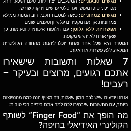
מגשים טבעוניים
:
המשלבים יצירתיות, טעם ושפע, החל
מכריכוני טופו מעושן ועד סלטי עדשים וירקות שורש.
מגשים צמחוניים
:
כיאה למטבח חלבי, רוב המנות ממילא
צמחוניות, אך אנו מקפידים על גיוון וטעמים שונים.
אפשרויות ללא גלוטן
:
עם חלופות איכותיות וטעימות, כך
שאף אורח לא ירגיש מקופח.
המטרה היא שכל אחד ואחת יוכלו ליהנות מהחוויה הקולינרית
המלאה, ללא פשרות או דאגות.
7 שאלות ותשובות שישאירו
אתכם רגועים, מרוצים ובעיקר –
רעבים!
אנחנו יודעים שיש לכם המון שאלות, וזה מצוין! הנה כמה מהנפוצות
ביותר, עם התשובות שיבהירו לכם למה אתם בידיים הכי טובות:
מה הופך את “Finger Food” לשותף
הקולינרי האידיאלי בחיפה?