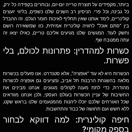
ביותר, מקפידים על תוצרת טרייה יום-יום, ובוחרים בקפידה כל ירק,
כל גבינה, וכל פרי. הניסיון רב השנים שלנו כשפים, בליווי יועצים
קולינריים, לימד אותנו שאין תחליף לאיכות חומר הגלם. זה ההבדל
בין “סתם אוכל” לחוויה קולינרית אמיתית, כזו שמשאירה רושם
וחשק לעוד. המגשים שלנו מגיעים אליכם טריים, כאילו יצאו זה
עתה ממטבח שף.
כשרות למהדרין: פתרונות לכולם, בלי
פשרות.
הכשרות היא לא עוד “אופציה”, אלא סטנדרט. אנו פועלים בכשרות
מלאה בהשגחת הרבנות תל אביב, ומציעים גם אופציה לכשרות
מהודרת, כדי לתת מענה לקהלים מגוונים. אנחנו מבינים את
החשיבות של עניין הכשרות בעולם העסקי, ולכן אנחנו מוודאים
שכל האורחים שלכם יוכלו ליהנות מהמטעמים שלנו בראש שקט,
ללא חשש ועם תחושה של כבוד והתחשבות.
חיפה קולינרית: למה דווקא לבחור
בספק מקומי?