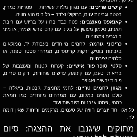
קישים פריכים:
עם מגוון מליות עשירות – פטריות כמהין,
בטטה וגבינות עזים, ברוקולי וצ’דר – כל ביס הוא חוויה.
קאנאפס מעוצבים:
פטה כבד ברווז על בריוש עם ריבת
תאנים, סלמון מעושן על בליני עם קרם פרש ושמיר, או מיני
בורגרים צמחוניים.
כריכוני גורמה:
לחמים מיוחדים בעבודת יד, ממולאים
בגבינות בוטיק, ירקות קריספיים, ממרחי פסטו וטפנד, או
סלטים יצירתיים.
סלטי סופר-פוד אישיים:
קערות קטנות ומעוצבות של
בריאות וטעם, עם קינואה, עדשים שחורות, ירוקים טריים,
פירות יבשים ואגוזים.
מגוון לחמים טריים:
לחמי מחמצת, ג’בטות, בייגל’ה –
כולם נאפים במקום, עם ממרחים מיוחדים כמו חמאת
כמהין, פסטו עגבניות מיובשות ועוד.
כל אלו יחד יוצרים חוויה של טעמים, מרקמים וריחות שאין דומה
לה.
מתוקים שיגנבו את ההצגה: סיום