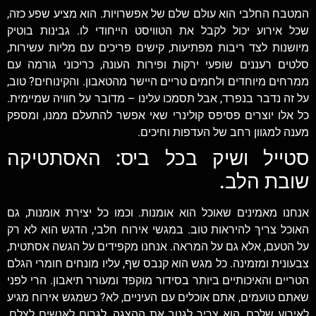
המטבח החלבי הוא עולם שלם של אפשרויות. הוא מציע שפע כזה,
שכל אירוע יכול לקבל את הטוויסט הייחודי לו. גבינות בוטיק
מיושנות לצד ריבות מפתיעות, קישים פריכים עם מליות עשירות,
סלטים רעננים שופעי ירקות ופירות העונה, כריכוני גורמה עם
ממרחים מיוחדים ולחמים טריים היישר מהטאבון. והקינוחים? טוב,
על זה נדבר בנפרד, אבל תסמכו עלינו – מדובר על חוויה שמיימית.
כל אלו יוצרים פסיפס קולינרי שאי אפשר להתעלם ממנו, ומספק
מענה למגוון רחב של העדפות וחיכים.
סטייל ושיק בכל ביס: האסתטיקה
שובת הלב.
אנחנו מאמינים שאוכל הוא אומנות. וכמו כל יצירת אומנות, גם
האוכל צריך להיראות טוב. במגשי אירוח חלבי, הדגש הוא לא רק
על הטעם, אלא גם על המראה. אנחנו מקפידים על הגשה אסתטית,
צבעונית ומזמינה. כל מגש הוא קנבס שף, עליו מונחים חומרי הגלם
הטריים והאיכותיים ביותר בסידור מוקפד ומעורר תיאבון. הרי לפני
שאתם טועמים, אתם אוכלים עם העיניים, לא? כשמגש אירוח מגיע
לאירוע שלכם, הוא צריך לגנוב את ההצגה, לגרום לאנשים לצלם,