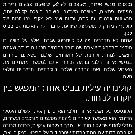
נכנסים מגשי אירוח, מעוצבים לעילא, שופעים צבעים וריחות
מפתים. פתאום, האווירה משתנה. השיחה הופכת קלילה יותר,
הרעיונות זורמים. זה קסם, ובטח שזה לא מקרי. זהו הכוח של
קולינריה מדויקת ומושקעת, שיודעת לדבר יוקרה ואיכות גם בביס
קטן.
אנחנו לא מדברים פה על קייטרינג שגרתי, אלא על חוויה. זו
הזדמנות להראות שאתם שמים לב לפרטים הקטנים ביותר, שאתם
דואגים לנוחות וליהנות של האורחים שלכם. כשאתם בוחרים
במגשי אירוח חלבי ברמה גבוהה, אתם למעשה ממתגים את
האירוע שלכם, ואת החברה שלכם, כיוקרתיים, חדשניים ומלאי
טעם.
קולינריה עילית בביס אחד: המפגש בין
יוקרה לנוחות.
הקונספט של מגשי אירוח חלבי הוא פתרון גאוני לעולם העסקי
הדינמי. הוא מאפשר לאורחים ליהנות מטעמים מורכבים ועשירים,
מבלי להתפשר על נוחות. אין צורך בצלחות ענקיות, סכו”ם מרובה
או התמודדות עם מנות כבדות שמכבידות על הריכוז. במקום זאת,