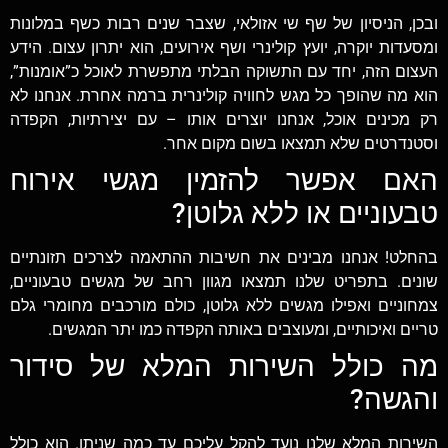
ובכן, הניסיון של שף שי אזולאי, שצבר שנים רבות כשף במלונות
ומסעדות יוקרה, יועץ קולינרי ושף אירועים, הוא יתרון עצום. הידע
העצום הזה, יחד עם התשוקה הבלתי מתפשרת לאוכל כ”אומנות”,
הוא מה שהופך כל מגש לחוויה קולינרית ברמה אחרת. אנחנו לא
רק מכינים אוכל, אנחנו יוצרים אותו – עם יצירתיות, הקפדה
וסטנדרטים שלא תמצאו בשום מקום אחר.
האם אפשר להזמין מגשי אירוח
טבעוניים או ללא גלוטן?
בהחלט! אנחנו מבינים את חשיבות ההתאמה לצרכים תזונתיים
שונים. בתפריט שלנו תמצאו מגוון רחב של מגשים טבעוניים,
צמחוניים ואפילו מגשים ללא גלוטן, כולם מורכבים מחומרי גלם
טריים ואיכותיים, ומעוצבים באותה הקפדה כמו יתר המגשים.
מה כולל השירות המלא של סידור
והגשה?
השירות המלא שלנו נועד להקל עליכם עד כמה שניתן. הוא כולל