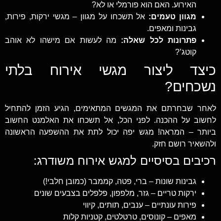
האירוע. האם הוא פורמלי או לא?
מגוון טעמים:
אל תשכחו על מגוון – מגשי ירקות, פירות,
גבינות ומאפים.
פתרונות לכל שאלה:
מה לעשות אם מישהו לא אוהב
קוטג’?
כיצד ליצור מגשי אירוח בלתי
נשכחים?
לאחר שבחרתם את המגשים המתאימים, הגיע הזמן להתחיל
לחשוב על ההכנה. לפני הכל, אל תשכחו את האלמנט החשוב
ביותר – המראה! מגש יפה יכול לתת את ההשפעה הראשונה
ולהשאיר רושם חזק.
רכיבים בסיסיים למגש אירוח משודרג:
גבינות שונות – ברי, פטה, קממבר (כמובן חלבי!)
ירקות טריים – גזר, מלפפון, פלפלים בצבעים שונים
פירות עונתיים – ענבים, תותים, קיווי
מאפים – קונוסים, טרטלטים, קטניות קלות