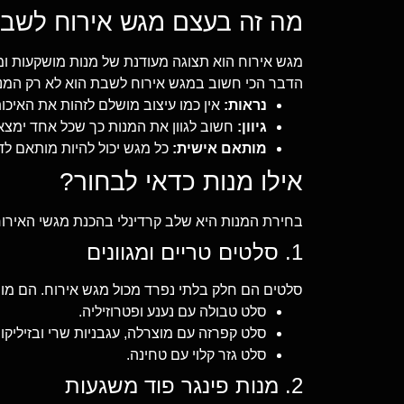
מה זה בעצם מגש אירוח לשב
מגש אירוח הוא תצוגה מעודנת של מנות מושקעות ומעו
הדבר הכי חשוב במגש אירוח לשבת הוא לא רק המנות
נראות:
אין כמו עיצוב מושלם לזהות את האיכות
גיוון:
חשוב לגוון את המנות כך שכל אחד ימצא
מותאם אישית:
כל מגש יכול להיות מותאם לד
אילו מנות כדאי לבחור?
בחירת המנות היא שלב קרדינלי בהכנת מגשי האירוח
1. סלטים טריים ומגוונים
סלטים הם חלק בלתי נפרד מכול מגש אירוח. הם מוס
סלט טבולה עם נענע ופטרוזיליה.
סלט קפרזה עם מוצרלה, עגבניות שרי ובזיליקום
סלט גזר קלוי עם טחינה.
2. מנות פינגר פוד משגעות