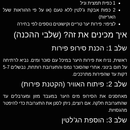
1 כפית תמצית וניל
2 כפות אבקת ג’לטין ללא טעם (או על פי ההוראות שעל
האריזות)
לציפוי: פירות יער טריים וקישוטים נוספים לפי בחירה
איך מכינים את זה? (שלבי ההכנה)
שלב 1: הכנת סירופ פירות
ראשית, נניח את פירות היער במיכל עם סוכר ומים. נביא לרתיחה
על חום בינוני. אחרי שהסוכר נמס והתערובת רותחת, נבשלים 5-7
דקות עד שהפירות מתרככים.
שלב 2: פיתוח האוויר (הקטנת פירות)
מאחסנים את הסירופ מים היער במעבד מזון ומערבלים עד
שהתערובת חלקה. אם רוצים, ניתן לסנן את התערובת כדי להיפטר
מהגסויות.
שלב 3: הוספת הג’לטין