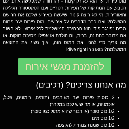
מוס פירות יער הוא לא רק קינוח – זהו חוויה שמפגישה אותנו עם
הטבע, עם המתיקות של הפירות הטריים ועם הטקסטורה הקלילה
והאוורירית. מי לא רוצה קינוח שיעשה באירוע שלכם את הרושם
המושלם? ואם כבר מדברים על אירועים, מוס פירות יער פרווה
מבית “פינגר פוד” הוא הבחירה המושלמת לכל אירוע, ולא חשוב
אם מדובר בחתונה, ברית, יום הולדת או אפילו מסיבת רווקות. אז
מה צריך כדי להכין את המוס הזה, ואיך נשיג את התוצאה
המושלמת? בואו נ dive right in!
להזמנת מגשי אירוח
מה אנחנו צריכים? (רכיבים)
2 כוסות פירות יער מעורבים (תותים, רימונים, פטל,
אוכמניות, או מה שיש לכם במקרר)
1/2 כוס סוכר (או דבור שהוא מתוק כמו סוכר)
1/2 כוס מים
1/2 כוס שמנת צמחית להקצפה