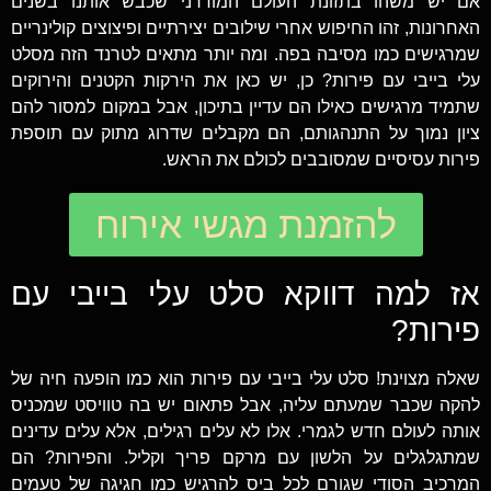
אם יש משהו בתזונת העולם המודרני שכבש אותנו בשנים
האחרונות, זהו החיפוש אחרי שילובים יצירתיים ופיצוצים קולינריים
שמרגישים כמו מסיבה בפה. ומה יותר מתאים לטרנד הזה מסלט
עלי בייבי עם פירות? כן, יש כאן את הירקות הקטנים והירוקים
שתמיד מרגישים כאילו הם עדיין בתיכון, אבל במקום למסור להם
ציון נמוך על התנהגותם, הם מקבלים שדרוג מתוק עם תוספת
פירות עסיסיים שמסובבים לכולם את הראש.
להזמנת מגשי אירוח
אז למה דווקא סלט עלי בייבי עם
פירות?
שאלה מצוינת! סלט עלי בייבי עם פירות הוא כמו הופעה חיה של
להקה שכבר שמעתם עליה, אבל פתאום יש בה טוויסט שמכניס
אותה לעולם חדש לגמרי. אלו לא עלים רגילים, אלא עלים עדינים
שמתגלגלים על הלשון עם מרקם פריך וקליל. והפירות? הם
המרכיב הסודי שגורם לכל ביס להרגיש כמו חגיגה של טעמים