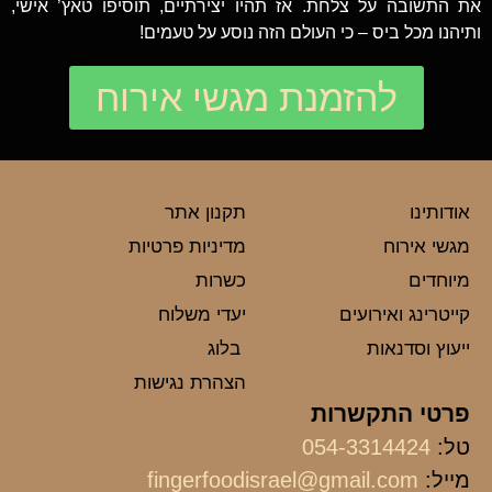
את התשובה על צלחת. אז תהיו יצירתיים, תוסיפו טאץ’ אישי,
ותיהנו מכל ביס – כי העולם הזה נוסע על טעמים!
להזמנת מגשי אירוח
אודותינו
תקנון אתר
מגשי אירוח
מדיניות פרטיות
מיוחדים
כשרות
קייטרינג ואירועים
יעדי משלוח
ייעוץ וסדנאות
בלוג
הצהרת נגישות
פרטי התקשרות
טל:
054-3314424
מייל:
fingerfoodisrael@gmail.com