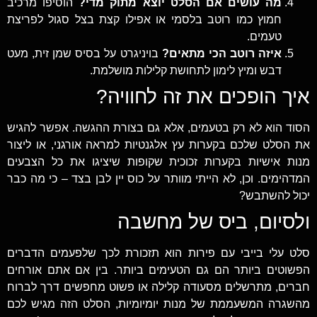
מה עושים אם הסלט יוצא מתוק מדי?
הוסיפו מרכיב
חמוץ כמו רוטב בלסמי או אפילו קצת בצל סגול לפריצת
טעמים.
איזה רוטב הכי מתאים?
בויניגרט על בסיס שמן זית, מעט
דבש ומיץ לימון לתחושת קלילות מושלמת.
איך הופכים את זה לחוויה?
הסוד הוא לא רק בטעמים, אלא גם בצורת ההגשה. אפשר להגיש
את הסלט שלכם בקערות עץ אלגנטיות למראה אורגני, או ליצור
מנות אישיות בקערות זכוכית שקופות שיציגו את כל הצבעים
המדהימים. וכן, לא הייתי מוותר על כוס יין לבן בצד – כי מה כבר
יכול להשתבש?
ולסיום, ביס של מחשבה
סלט עלי בייבי עם פירות הוא תזכורת לכך שלפעמים הדברים
הפשוטים ביותר הם גם הטעימים ביותר. בין אם אתם אורחים
חברים, מתרשלים מסעודה קלילה או פשוט מחפשים דרך לברוח
מהשגרה המשעממת של מנות יומיומיות, הסלט הזה מגיש לכם