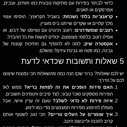
כדאי לבחור בפירות עם מתיקות טבעית כמו תותים, ענבים,
אפרסקים או תאנים.
קראנצ’יות בלתי נשכחת:
בשביל הקראנץ’, הוסיפו אגוזי
מלך קלויים או שקדים שייתנו ביס מעניין.
רטבים שמשדרגים:
רוטב ויניגרט עם טוויסט של דבש, או
אפילו רוטב בלסמי מצומצם, יכולים לעשות את כל ההבדל.
אקסטרה שיק:
למה לא להוסיף גם חתיכות קטנות של
גבינה, כמו פטה או גבינת עיזים? מושלם.
5 שאלות ותשובות שכדאי לדעת
יש לכם שאלות? ברור שכן! הנה כמה מהשאלות הכי נפוצות שיצוצו
לכם על הדרך:
האם פירות הופכים את זה לפחות בריא?
ממש לא!
הפירות מספקים סוכר טבעי, לצד סיבים וויטמינים חשובים.
איזה פירות לא כדאי לשלב?
טעם זה עניין אישי, אבל
מומלץ להימנע מפירות חמצמצים מדי כמו לימון.
איך שומרים על העלים טריים?
הכי טוב לשטוף אותם
קרוב להכנה ולייבשם היטב.