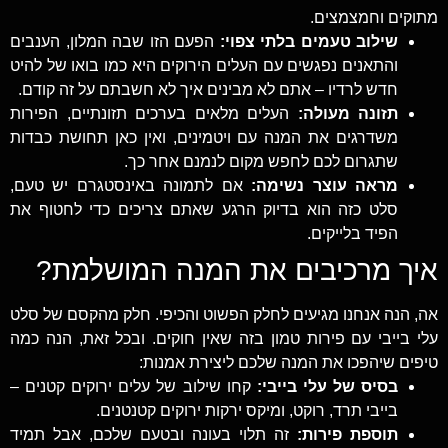
מתוקים וחמצמצים.
שילוב טעמים בלתי צפוי:
הפעם הזו שבה המלון, הענבים
והתאנים נפגשים עם העלים הירוקים היא כמו בואו של להיט
חדש לרדיו – אתם לא מבינים איך לא חשבתם על זה קודם.
תזונה מעולה:
העלים מלאים בערכים תזונתיים, הפירות
משדרגים את המנה עם ויטמינים, ואין כאן תחושת כבדות
שתגרום לכם לחפש מקום לנמנם אחר כך.
מראה עוצר נשימה:
אם לתמונה באינסטגרם יש טעם,
סלט כזה הוא בדיוק הרגע שאתם צריכים כדי לחטוף את
הפיד בלייקים.
איך מרכיבים את המנה המושלמת?
אה, הנה אנחנו מגיעים לחלק הפשוט והכיפי. חלק מהקסם של סלט
עלי בייבי עם פירות טמון בזה שאין חוקים. ובכל זאת, הנה כמה
טיפים שיהפכו את המנה שלכם ליצירת אמנות:
בסיס של עלי בייבי:
קחו שילוב של עלים ירוקים קטנים –
בייבי תרד, רוקט, ומיקס ירקות ירוקים קטנטנים.
תוספת פירות:
זה תלוי בעונה ובטעם שלכם, אבל תמיד