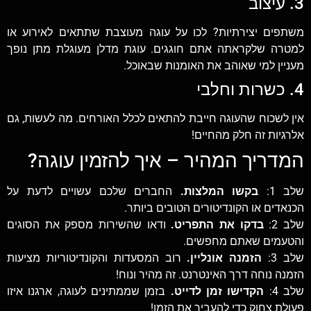
3. עיצוב
משתפים יצירתיות? לכו על עוגה מעוצבת שתתאים לאירוע או
למטרה שלקראתה אתם חוגגים. עוגת מדלן מעוגלת מתן נופך
מעניין למי שאוהב את האומנות שבאוכל.
4. כשרות וחלבי
אין לשכוח שהעוגה חייבת להתאים לכלל האורחים. מה לעשות, גם
אלרגיות זה חלק מהחיים!
המדריך המהיר – איך להזמין עוגה?
שלב 1:
בקשו המלצות.
החברים שלכם עשויים לדעת על
הכנאדים או הקונדיטורים הטובים ביותר.
שלב 2:
בדקו את התפריט.
ודאו שהשירות מספק את הסוגים
והטעמים שאתם מחפשים.
שלב 3:
הזמנה אונליין.
רוב המסעדות והקונדיטוריות מציעות
הזמנה נוחה דרך האינטרנט. זה מהיר ונוח!
שלב 4:
הקדישו זמן לדייט.
בזמן שממתינים לעוגה, ארגנו איזו
פעולת צחוק כדי להעביר את הזמן!