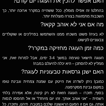
האם אפשר להכין את העוגה יום קודם?
בהחלט! זה אפילו מומלץ. ככל ששהייה במקרר ארוכה יותר, כך
השכבות מתמזגות בצורה מוצלחת יותר.
מה אם אני לא אוהב קקאו?
לא בעיה! פשוט משכחו ממנו והשתמשו בפרלינים או שוקולדים
צבעוניים לקישוט.
כמה זמן העוגה מחזיקה במקרר?
העוגה תישאר טעימה במשך 3-4 ימים, אבל למרות זאת, אני
ממליץ לא להסתכן – היא יכלה להיעלם במבה!
האם ישנן גרסאות טבעוניות לעוגה?
כמובן! ניתן לשדרג את הייטק עם שמנת צמחית וגבינת טופו
במקום גבינת מסקרפונה.
בסוף, תזכרו – העוגה הזאת לא רק קינוח, אלא אמירה בלתי
רשמית – “אני אוהב אותך. זהו יום מיוחד!” אז אל תהססו לנסות
אותה, גם אם זו הפעם הראשונה שלכם במטבח. תיהנו, ותזכרו, כל