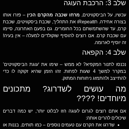
שלב 3: הרכבת העוגה
עכשיו, על הביסקוויטים,
מרחו שכבה מהקרם הכין
– פזרו אותו
בצורה אחידה. חRepeattו את התהליך, שכבת ביסקוויטים, שכבת
קרם, עד שהשתמשתם בכל החומרים. גם בפעם האחרונה, סיימו
עם שכבת קרם. אם רוצים להוסיף שוקולדים למעלה – אין בעיה!
זה יוסיף לארומה.
שלב 4: הקפאה
נכנסו לתנור המקפיא? לא ממש – שימו את ‘עוגת הביסקוויטים’
במקרר למשך 4 שעות לפחות. זהו הזמן שהיא זקוקה לו כדי
להתייצב ולהתמזג ניחוחות המתוק.
מה עושים לשדרוג? מתכונים
מיוחדים! ????
אם אתם רוצים לגרום לעוגה הזו לבלוט יותר, יש כמה דברים
שיכולים להרים אותה:
שדרגו את הקרם עם טעמים נוספים – כמו תותים, בננות או