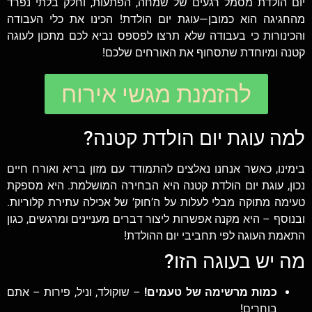
יום הולדת מסמל רגעים של שמחה, הפתעות, וחלק בלתי נפרד
מהחגיגה הוא כמובן—עוגת יום הולדת! הכינו את כלי העבודה
והכינורות כי בעבודה שלא תרצו לפספס נביא לכם מתכון לעוגה
קטנה ומיוחדת שתסחוף את האורחים שלכם!
להזמנת מגשי אירוח
למה עוגת יום הולדת קטנה?
בימינו, כאשר אנחנו נאלצים להתמודד עם מזון בריא ואורח חיים
נכון, עוגת יום הולדת קטנה היא הבחירה המושלמת. היא מספקת
טעימה מתוקה מבלי לעלות על ה’חוק’ של אכילה עתירת קלוריות.
ובנוסף – היא מקנה אפשרות ליצור דברים מעניינים ומרגשים, כגון
התאמת העוגה לפי תחביבי יום ההולדת!
מה יש בעוגה הזו?
כמות מרשימה של טעמים!
– שוקולד, וניל, פירות – אתם
בוחרים!