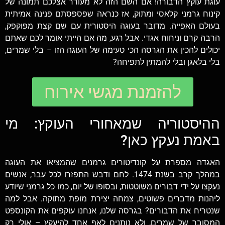
עוגת עוקץ הדבורה! אם השם הזה לא מעורר אצלכם תמונה של
קינוח גרמני קלאסי ומתוק, אז כנראה שפספסתם פנינה אמיתית
בעולם האפייה. מדובר בעוגה היסטורית עם שם קצת מפוקפק,
הרבה קרם וניחוח אגדי. אבל רגע, מה אם הייתי אומר לכם שאתם
יכולים להכין את הגרסה הכי טעימה של העוגה הזו – בלי שמרים,
בלי בלאגן ובלי להמתין לתפיחה?
להזמנת מגשי אירוח
ההיסטוריה שמאחורי העוקץ: מי
באמת נעקץ כאן?
האגדה מספרת על קונדיטורים גרמנים שהמציאו את העוגה
במהלך קרב בשנת 1474. לחם ודבש התפזרו לכל עבר, אנשים
נעקצו על ידי דבורים משוטטות, ובסופו של יום, כמו כל גרמני שיודע
ליהנות מדברים פשוטים, צמחה יצירת מופת מתוקה. אבל למה
שנטריח את הדבורים? בגרסה שלנו, אנחנו עוקפים את הקונספט
המסובך של שמרים, ולא נותנים לאף אחד להיעקץ – אולי רק