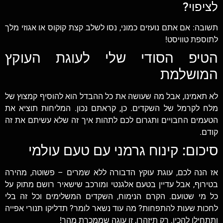
לציפוי?
תשובה: אם אתם נועזים כמוני, נסו לשלב קצת קוקוס או אגוזי מלך
לתוספת טוויסט!
הטיפ הסודי שלי לעוגת העוקץ
המושלמת
לא תאמינו, אבל מה שעושה את כל ההבדל הוא להוסיף קמצוץ של
מלח לקרמל של השקדים. כן, קראתם נכון. המליחות תוציא את
הטעמים החבויים ותגרום לכם לתהות איך זה שלא עשיתם את זה
קודם.
סיכום: קינוח גרמני עם טעם עולמי
אז הנה לכם, עוגת עוקץ הדבורה ללא שמרים – פשוטה, מהירה
בטירוף, אבל עדיין בטעם אלגנטי ומורכב שישאיר רושם מתוק על
כל מי שטועם. הקרם הנימוח, השקדים המשלימים וכל זה בלי
לחכות שעות להתפחות? מה עוד נשאר לומר? תדליקו תנורי אפייה
ותתחילו להכין. רק תיזהרו, זו עוגה שממכרת מהר!