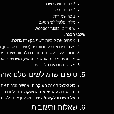
3 כפות סויה כשרה
2 כפות דבש
1 כף שמן זית
מלח ופלפל לפי הטעם
שיפודים Wooden/Metal
שלבי הכנה:
מניחים את קוביות העוף בקערה גדולה.
מערבבים את כל החומרים (סויה, דבש, שמן, מל
נותנים לעוף לשבת במרינדה לפחות שעה – עדי
מחממים מחבת או גריל מראש, משחימים את הש
מגישים חם עם סלט רענן.
5. טיפים שהגולשים שלנו אוהבים
לא לזלזל במנה העיקרית:
אנשים זוכרים את 
תנו סיבה להביא את המשקה:
תהי להם בידו
אל תשכחו לקשט!
עיצוב השולחן או הפלטות 
6. שאלות ותשובות