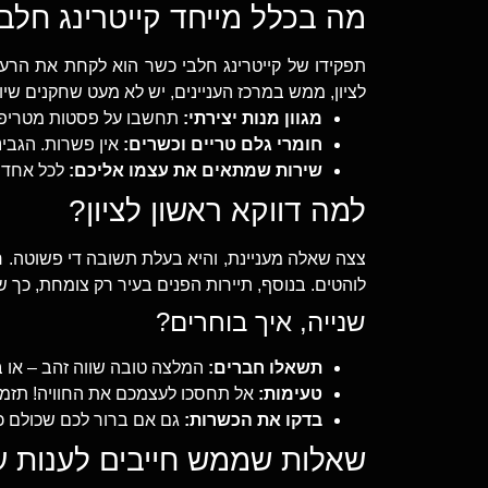
מה בכלל מייחד קייטרינג חלב
תפקידו של קייטרינג חלבי כשר הוא לקחת את הרעיו
לציון, ממש במרכז העניינים, יש לא מעט שחקנים 
מגוון מנות יצירתי:
תחשבו על פסטות מטריפות,
חומרי גלם טריים וכשרים:
אין פשרות. הגבינ
שירות שמתאים את עצמו אליכם:
לכל אחד י
למה דווקא ראשון לציון?
צצה שאלה מעניינת, והיא בעלת תשובה די פשוטה. רא
לוהטים. בנוסף, תיירות הפנים בעיר רק צומחת, כך
שנייה, איך בוחרים?
תשאלו חברים:
המלצה טובה שווה זהב – או ב
טעימות:
אל תחסכו לעצמכם את החוויה! תזמי
בדקו את הכשרות:
גם אם ברור לכם שכולם כ
שאלות שממש חייבים לענות ע