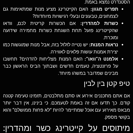
הסטנדרט נמצא באמת.
תפריט מגוון:
האם הקייטרינג מציע מנות שמתאימות גם
לצמחונים, טבעונים ובעלי רגישויות מיוחדות?
כשרות למהדרין:
אם הכשרות קריטית לכם, וודאו
שהקייטרינג פועל תחת השגחת כשרות מחמירה שידועה
ומוכרת.
נראות המנות:
יש נטייה לזלזל בזה, אבל מנות שמוגשות כמו
יצירת אמנות עושות פלאים לאווירה.
אלמנט ה”וואו”:
האם המנות מצליחות להדהים? תחשבו
על פרזנטציה, טעמים חדשים ושבתוך הביס הראשון כבר
מבינים שמדובר במשהו מיוחד.
טיפ קטן בין לבין
אם אתם מתכננים אירוע או סתם מתלבטים, תזמינו טעימה קטנה
קודם. כך תדעו אם זה באמת לטעמכם. כי בינינו, אין דבר יותר
מבאס מאירוע עם אוכל שמתיימר להיות “לא פחות ממושלם” והוא
בקושי מספק.
מיתוסים על קייטרינג כשר ומהדרין: