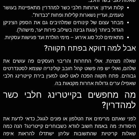
שאלות לגבי בשר וחלב.
קלות ועידון: ארוחות חלבי כשר למהדרין מתאפיינות בעושר
טעמים, ועדיין נשארות קלילות ופחות “כבדות”.
מבחר עצום של קינוחים שמלהיבים גם את הספק הציניקן
הגדול ביותר (עוגת גבינה בשילוב פירות יער, מישהו?).
מתאימים לכל סוג אירוע – מימי הולדת ועד פגישות עסקיות.
אבל למה דווקא בפתח תקווה?
שאלה מצוינת. אולי התחרות והריבוי העסקים פה עושים את
שלהם, ואולי יש פה פשוט קהל חובב קולינריה שצמא לסטנדרטים
גבוהים. פתח תקווה הפכה לאט לאט למעין בירת קייטרינג חלבי
שאפילו ערים גדולות אחרות מקנאות בה.
מה מחפשים בקייטרינג חלבי כשר
למהדרין?
לפני שאתם מרימים את הטלפון או פונים לגוגל, כדאי לדעת את
היסודות: מה באמת חשוב לוודא כשבוחרים קייטרינג? הנה כמה
שאלות קריטיות שהתשובות עליהן ישתדלו להראות איפה