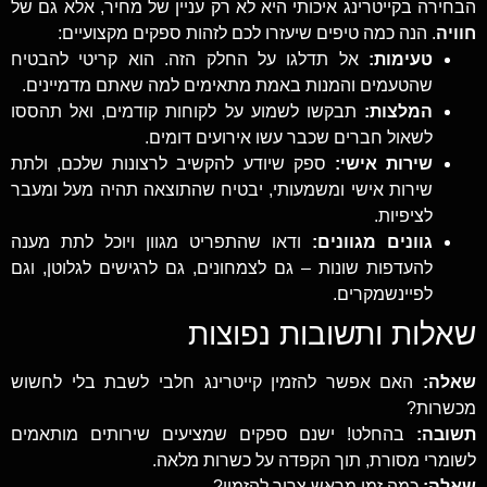
הבחירה בקייטרינג איכותי היא לא רק עניין של מחיר, אלא גם של
חוויה
. הנה כמה טיפים שיעזרו לכם לזהות ספקים מקצועיים:
טעימות:
אל תדלגו על החלק הזה. הוא קריטי להבטיח
שהטעמים והמנות באמת מתאימים למה שאתם מדמיינים.
המלצות:
תבקשו לשמוע על לקוחות קודמים, ואל תהססו
לשאול חברים שכבר עשו אירועים דומים.
שירות אישי:
ספק שיודע להקשיב לרצונות שלכם, ולתת
שירות אישי ומשמעותי, יבטיח שהתוצאה תהיה מעל ומעבר
לציפיות.
גוונים מגוונים:
ודאו שהתפריט מגוון ויוכל לתת מענה
להעדפות שונות – גם לצמחונים, גם לרגישים לגלוטן, וגם
לפיינשמקרים.
שאלות ותשובות נפוצות
שאלה:
האם אפשר להזמין קייטרינג חלבי לשבת בלי לחשוש
מכשרות?
תשובה:
בהחלט! ישנם ספקים שמציעים שירותים מותאמים
לשומרי מסורת, תוך הקפדה על כשרות מלאה.
שאלה:
כמה זמן מראש צריך להזמין?