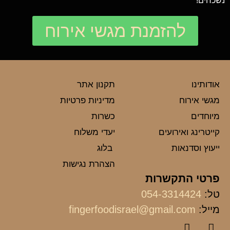
נשכחים!
להזמנת מגשי אירוח
אודותינו
תקנון אתר
מגשי אירוח
מדיניות פרטיות
מיוחדים
כשרות
קייטרינג ואירועים
יעדי משלוח
ייעוץ וסדנאות
בלוג
הצהרת נגישות
פרטי התקשרות
טל:
054-3314424
מייל:
fingerfoodisrael@gmail.com