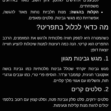
לטבעונים ולרגישים לגלוטן. גיוון חשוב מאוד באירועים
משפחתיים.
הקלות בהגשה:
מנות חלביות נוחות מאוד להגשה,
אפשרויות כמו מגשי גבינות, סלטים ומאפים.
מה כדאי לכלול בתפריט?
כשהמטרה היא לספק חוויה מלכותית ולרגש את המוזמנים, הרכב
התפריט הוא קריטי. הנה כמה רעיונות למנות שיכולות להציע חווייה
יוצאת דופן:
1. מגש גבינות מגוון
מגש גבינות יוקרתי שכולל גבינות מלכותיות כמו גבינת בושה
אוקטובר חגיגית, קממבר וצ’דר. הוסיפו פרי טרי, כמו ענבים וגרגרי
תות, והשלימו עם אגוזי מלך קלויים.
2. סלטים קרים
סלטים ירוקים, סלט סלק וגבינת פטה, וסלט קצוץ עם רוטב בלסמי
יכולים להוות מנות קלילות וטעימות.