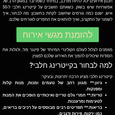
תכנון אירועים יכול להיות מורכב, במיוחד כשמדובר במגוון הרב של
אפשרויות שיש בשוק. כשאתם חושבים על קייטרינג חלבי ל-50
איש, ישנם כמה גורמים שחשוב לקחת בחשבון: מה לבחור, איך
לשמור על התקציב, ואיך להתאים את התפריט לאורחים שלכם.
להזמנת מגשי אירוח
מוזמנים לצלול לעולם הקולינרי המיוחד של פינגר פוד, ולגלות את
הסודות שיכולים להפוך את האירוע שלכם למצוין.
למה לבחור בקייטרינג חלבי?
קייטרינג חלבי מציע הרבה יתרונות, ובעיקר:
גיוון:** מגוון רחב של טעמים ומנות, מנות קלות
ומפנקות.
טריות:** חמרי גלם טריים ואיכותיים הופכים את המנות
לטעימות ומרעננות.
בריאות:** תפריטים רבים מבוססים על רכיבים בריאים,
כמו ירקות, פירות ודגנים.