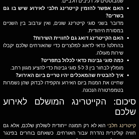
שמבוססים על רכיבים חלביים.
האם אפשר להזמין קייטרינג חלבי לאירוע שיש בו גם
בשרים?
מדובר בשני סוגי קייטרינג שונים, ואין ערבוב בין השניים
במסורת היהודית.
האם הקייטרינג דואג גם לחוויית השירות?
בהחלט! כדאי לדאוג למלצרים כדי שהאורחים שלכם יקבלו
שירות מעולה.
כמה סוגי גבינות כדאי לכלול בתפריט?
מומלץ לבחור בין 3 ל-5 סוגי גבינות כדי להציע מגוון רחב.
איך להבטיח שהמאכלים יהיו טריים ביום האירוע?
שחיינו את המנות ביום האירוע והקפידו לבדוק שהן נשמרות
בטמפרטורה הנכונה.
סיכום: הקייטרינג המושלם לאירוע
שלכם
קייטרינג חלבי
הוא לא רק תמונה ייחודית לשולחן שלכם, אלא גם
חוויה קולינרית נהדרת עבור האורחים. כשאתם בוחרים בפינגר