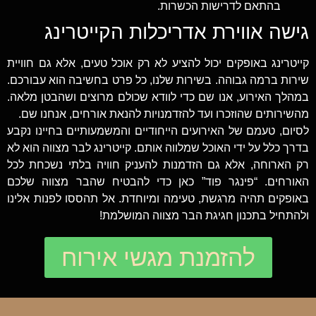
בהתאם לדרישות הכשרות.
גישה אווירת אדריכלות הקייטרינג
קייטרינג באופקים יכול להציע לא רק אוכל טעים, אלא גם חוויית
שירות ברמה גבוהה. בשירות שלנו, כל פרט בחשיבה הוא עבורכם.
במהלך האירוע, אנו שם כדי לוודא שכולם מרוצים ושהבטן מלאה.
מהשירותים שהוזכרו ועד להזדמנויות להנאת אורחים, אנחנו שם.
לסיום, טעמם של האירועים הייחודיים והמשמעותיים בחיינו נקבע
בדרך כלל על ידי האוכל שמלווה אותם. קייטרינג לבר מצווה הוא לא
רק הארוחה, אלא גם הזדמנות להעניק חוויה בלתי נשכחת לכל
האורחים. “פינגר פוד” כאן כדי להבטיח שהבר מצווה שלכם
באופקים תהיה מרגשת, טעימה ומיוחדת. אל תהססו לפנות אלינו
ולהתחיל בתכנון חגיגת הבר מצווה המושלמת!
להזמנת מגשי אירוח