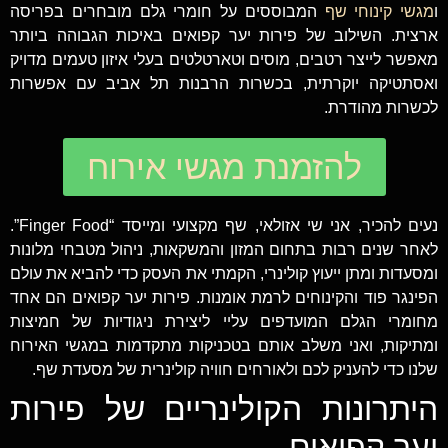
ו
מגשי קינוחי שף
המבוססים על חומרי גלם מובחרים בפריסה
ארצית. השילוב של פירות יער קפואים באיכות הגבוהה ביותר
מאפשר לייצר רטבים, מוסים וטארטלטים בעלי איזון טעמים מדויק
ואסתטיקה יוקרתית, בכשרות הרבנות תל אביב עם אפשרות
לכשרות מהודרת.
להזמנת מגשי אירוח
נעים להכיר, אני שי אזולאי, שף מקצועי ומייסד “Finger Food”.
לאחר שנים רבות בתחום המזון והמשקאות, ניהול מטבחי מלונות
ומסעדות ומתן ייעוץ קולינרי, הקמתי את העסק כדי להביא את עולם
הפינגר פוד והקינוחים לרמת אומנות. פירות יער קפואים הם אחד
מחומרי הגלם המועדפים עליי ליצירת ניגודיות של חמיצות
ומתיקות, ואני משלב אותם בטכניקות מתקדמות במגשי האירוח
שלנו כדי להעניק לכם ולאורחים חוויה קולינרית של מסעדת שף.
היתרונות הקולינריים של פירות
יער קפואים