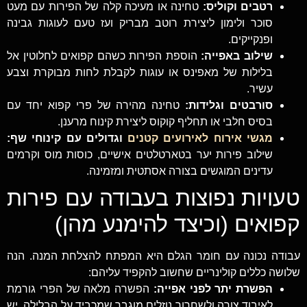
רטבים וקוליס:
טחינה או מעיכה קלה של הפירות עם מעט
סוכר ולימון ליצירת רוטב מבריק ועז טעם לעוגות גבינה
ופנקייקים.
שילוב באפייה:
הוספת הפירות כשהם קפואים לחלוטין אל
בלילות של מאפינס או עוגות לקבלת לחות מבוקרת וצבע
עשיר.
סורבטים וגלידות:
טחינה מהירה של פרי קפוא יחד עם
בסיס חלבי או תחליף קוקוס ליצירת קינוח מרענן.
מגשי אירוח לאירועים קטנים
וגדולים עם קינוחי שף:
שילוב פירות יער בטארטלטים אישיים, כוסות מוס וקרמים
עדינים המוגשים בצורה אסתטית ומזמינה.
טעויות נפוצות בעבודה עם פירות
קפואים (וכיצד להימנע מהן)
עבודה נכונה עם חומר הגלם היא המפתח להצלחת המנה. הנה
שלושה כללים קולינריים שחשוב להקפיד עליהם:
הפשרת יתר לפני אפייה:
הפשרה מלאה של הפרי גורמת
לאיבוד צורה ולשחרור נוזלים מוגבר שמכביד על הבלילה. יש