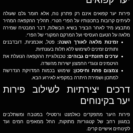
פירות יער קפואים אינם רק פתרון נוח, אלא חומר גלם שעולה
לעיתים קרובות בתכונותיו על הפרי הטרי. תהליך ההקפאה המהיר
מתבצע מיד לאחר הבציר בשיא הבשלות, דבר המבטיח שמירה
מלאה על הטעם העסיסי ועל המרקם המקורי של הפרי.
זמינות מלאה לאורך השנה:
פטל, אוכמניות, דובדבנים
ותותים זמינים לשימוש ללא תלות בעונתיות.
ערכים תזונתיים גבוהים:
טכנולוגיית ההקפאה הנועלת את
הויטמינים ונוגדי החמצון ישירות מהשדה.
צמצום פחת וחיסכון:
שימוש בכמות המדויקת הנדרשת
למתכון ושמירת היתרה במקפיא לאירוע הבא.
דרכים יצירתיות לשילוב פירות
יער בקינוחים
פירות היער מתפקדים כאלמנט ורסטילי במטבח ומשתלבים
במגוון רחב של קטגוריות מתוקות, החל ממאפים חמים ועד
לקינוחים אישיים קרים.