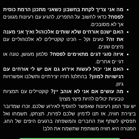
מה אני צריך לקחת בחשבון כשאני מתכנן הרמת כוסית
לפסח?
כדאי לחשוב על התפריט, להגיע עם רעיונות מגוונים
אך לא מסובכים.
האם ישנם אורחים שלא שותים אלכוהול ואיך אני מענה
את זה?
טעים וקל – הכינו קוקטיילים לא אלכוהוליים עם
מיצים שונים.
איזה סוגי דגים מתאימים לפסח?
סלמון מעושן, טונה או
דגי ים אחרים.
האם אני יכול לעשות אירוע גם אם יש לי אורחים עם
רגישויות למזון?
בהחלט! תהיו יצירתיים ותשלבו אפשרויות
גיוון.
מה עושים אם אני לא אוהב יין?
קוקטיילים עם תמציות
טבעיות יכולים להיות פיצוי מצוין!
יש עוד המון רעיונות שאפשר להוסיף לאירוע שלכם. זכרו שמדובר
ביצירת חוויה, אז תנו לדמיון שלכם לפרוח, תצחקו, תשמחו ואל
תפסיקו לשתף את החברים והמשפחה ברגעים היפים של החג.
המטרה היא חוויה משותפת שתשמח את הלב!