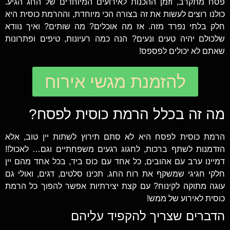
פסח מתקרב, וזמן ההכנות לאירועים המיוחדים של החג הגיע.
כולנו רוצים לעשות את זה בצורה הכי מיוחדת, וההרמת כוסית היא
חלק בלתי נפרד מזה. אז מה אוכלים? מה שותים? ואיך נוודא
שלכולם יהיה טעים ונעים? הנה כמה רעיונות, טיפים ופתרונות
שאתם לא יכולים לפספס!
להזמנת מגשי אירוח
מה זה בכלל הרמת כוסית לפסח?
הרמת כוסית לפסח היא לא סתם תירוץ לשתות יין טוב, אלא
הזדמנות לשתף ברכות, לחגוג רגעים משפחתיים וגם… לאכול!!
דמיינו ערב עם אהובים, כל אחד עם כוס ביד, בכל אחד מהם יין
חלקי חגיגי שמשקף את רוח החג. תכינו סלטים, דגים, ואולי גם
עוגה מתוקה לקינוח? עם קצת יצירתיות אפשר להפוך כל הרמת
כוסית לאירוע של ממש!
הדברים שצריך להקפיד עליהם