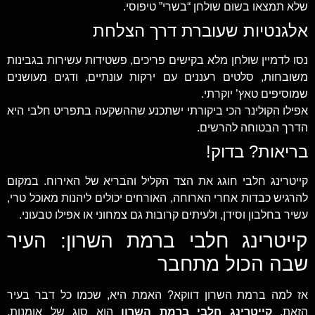
שלא תמצאו בשום שולחן “בשרי” טיפוסי.
אלגנטיות שעוברת דרך הצלחת
נסו לדמיין שולחן מלא בקישים פריכים, פשטידות עשירות בגבינות
משובחות, סלטים רעננים עם ירקות עונתיים, ודגים מעושנים
שמוסיפים טאץ’ יוקרתי.
אפילו הקולינר הכי ביקורתי ישתכנע שההשקעה בתפריט חלבי היא
הדרך הבטוחה להרשים.
בריאות? בדוק!
קייטרינג חלבי חוגג את הצד הקליל והבריא של האירוח. במקום
להרגיש כבדות אחרי הארוחה, האורחים יכולים ליהנות מאוכל טרי,
עשיר בחלבון וסידן, ולעיתים קרובות גם צמחוני או אפילו טבעוני.
קייטרינג חלבי ברמת השרון: העיר
שבה הכול מתחבר
אז למה ברמת השרון דווקא? האמת היא, שכמו כל דבר בעיר
הזאת,
קייטרינג חלבי ברמת השרון
הוא סוג של אומנות.