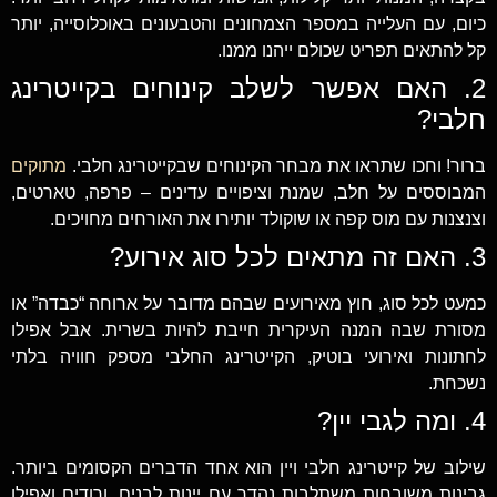
כיום, עם העלייה במספר הצמחונים והטבעונים באוכלוסייה, יותר
קל להתאים תפריט שכולם ייהנו ממנו.
2. האם אפשר לשלב קינוחים בקייטרינג
חלבי?
ברור! וחכו שתראו את מבחר הקינוחים שבקייטרינג חלבי.
מתוקים
המבוססים על חלב, שמנת וציפויים עדינים – פרפה, טארטים,
וצנצנות עם מוס קפה או שוקולד יותירו את האורחים מחויכים.
3. האם זה מתאים לכל סוג אירוע?
כמעט לכל סוג, חוץ מאירועים שבהם מדובר על ארוחה “כבדה” או
מסורת שבה המנה העיקרית חייבת להיות בשרית. אבל אפילו
לחתונות ואירועי בוטיק, הקייטרינג החלבי מספק חוויה בלתי
נשכחת.
4. ומה לגבי יין?
שילוב של קייטרינג חלבי ויין הוא אחד הדברים הקסומים ביותר.
גבינות משובחות משתלבות נהדר עם יינות לבנים, ורודים ואפילו